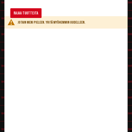
turkiksia rakastavalle ilkimykselle myös muista tuotteista. Alle käy hyvin
esim. musta
Charleston
tai vaikkapa
Glamourama
. Myös
Brenda-asu
Rajaa tuotteita
mätsää Cruellan musta/valkoiseen tyylin ja hiusten kanssa.
Jotain meni pieleen. Yritä myöhemmin uudelleen.
Kaikista paras ratkaisu olisi, jos löytyisi harteille vaikkapa isoäidin vanha
minkkiturkki. :-). Hätävarana voi kuitenkin kokeilla esim.
Big Daddy -
takkia
.
Meikki ja maskeeraus
Cruellalla on aina kirkkaan punaiset huulet, tummat kapeat kulmat ja
räikeää luomiväriä. Tämän kaiken saa aikaan
meikkituotteilla
. :-)
Asulisukkeet ja rekvisiitat
Harteille voi kietaista jonkin vaihtoehdon
puuhkistamme
ja käteen
punaiset hansikkaat (katso erilaisia
hansikas-vaihtoehtoja
).
Cruellan käteen sopii myös
holkki
! Ja kokonaisuuden kruunaa, kun nappaa
kainaloon dalmatialais-pehmokoiran, tai miksei vaikka oikeankin.
Cruella De Vil suomenkielisessä Wikipedissa
Cruella De Vil englanninkielisessä Wikipedissa
Klikkaa Hahmovinkit-pääsivulle