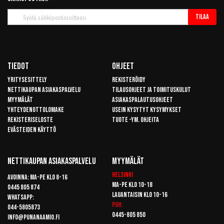
Tilaa
Tilaa
uutiskirje
Tiedot
Ohjeet
Yritysesittely
Rekisteröidy
Nettikaupan asiakaspalvelu
Tilausohjeet ja toimituskulut
Myymälät
Asiakaspalautusohjeet
Yhteydenottolomake
Usein kysytyt kysymykset
Rekisteriseloste
Tuote -ym. ohjeita
Evästeiden käyttö
Nettikaupan Asiakaspalvelu
Myymälät
Helsinki
Avoinna: Ma-pe klo 8-16
Ma-pe klo 10-18
0445 805 874
Lauantaisin klo 10-16
Whatsapp:
Puh:
044-5805873
0445-805 850
info@punanaamio.fi