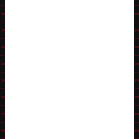
Tiesitkö, että...
Argentiinalaissyntyinen Ernesto Rafael Guevara de la Serna oli yksi
Latinalaisen Amerikan tunnetuimpia poliittisia henkilöitä. Hän valmistui
lääkäriksi, mutta yhteiskunnalliset asiat veivät voiton. Ernesto kuului
Fidel Castron vallankumoukselliseen liikkeeseen ja yritti käynnistää
vallankumouksia useissa maissa. Lempinimi Che on huudahdus ja
tarkoittaa "Hei, sinä siellä!" Argentiinalaisia kutsutaan yleisesti
naapurimaissa lempinimellä che.
Klikkaa Hahmovinkit-pääsivulle