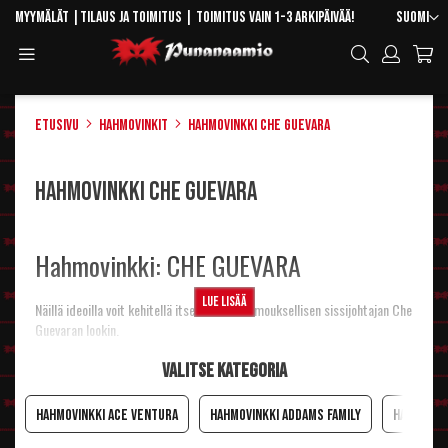
Skip
Kieli
Myymälät
|
Tilaus ja toimitus
| Toimitus vain 1-3 arkipäivää!
Suomi
to
Toggle
Hae
Content
Navigation
Etusivu
Hahmovinkit
Hahmovinkki Che Guevara
Hahmovinkki Che Guevara
Hahmovinkki: CHE GUEVARA
Lue lisää
Näillä ideoilla voit kehitellä itsellesi vallakumouksellisen sissijohtajan Che
Guevaran lookin.
Peruukki ja baskeri
Valitse kategoria
Päähän
Che Guevara -hattu takatukalla
.
Maskeeraus
Hahmovinkki Ace Ventura
Hahmovinkki Addams Family
Hahmovin
Viikset
voi laittaa valmisviiksistä suoraan tai sitten taiteilla viiksi+parta