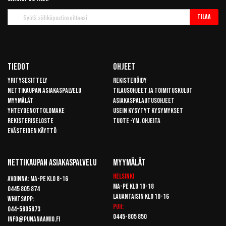
Tilaa
Tilaa
uutiskirje
Tiedot
Ohjeet
Yritysesittely
Rekisteröidy
Nettikaupan asiakaspalvelu
Tilausohjeet ja toimituskulut
Myymälät
Asiakaspalautusohjeet
Yhteydenottolomake
Usein kysytyt kysymykset
Rekisteriseloste
Tuote -ym. ohjeita
Evästeiden käyttö
Nettikaupan Asiakaspalvelu
Myymälät
Helsinki
Avoinna: Ma-pe klo 8-16
Ma-pe klo 10-18
0445 805 874
Lauantaisin klo 10-16
Whatsapp:
Puh:
044-5805873
0445-805 850
info@punanaamio.fi