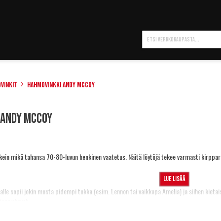
Hae
vinkit
Hahmovinkki Andy McCoy
 Andy McCoy
kein mikä tahansa 70-80-luvun henkinen vaatetus. Näitä löytöjä tekee varmasti kirppar
Lue lisää
alle sopii
jokin musta pidempi tukka
(esim.
Lennon
tai vaikkapa
Amelia
) ja siihen kieta
tunnistavat.