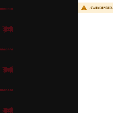
Andyllä on
vahvasti raj
Jotain meni pielee
Asusteet ja rekvisiitta
Tyylin kruunaa vielä se
Kainaloon vaikkapa
puh
Klikkaa Hahmovinkit-pä