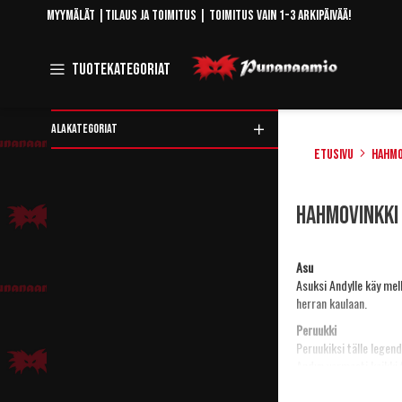
Skip
Myymälät
|
Tilaus ja toimitus
| Toimitus vain 1-3 arkipäivää!
to
Content
Toggle
Tuotekategoriat
Navigation
ALAKATEGORIAT
Etusivu
Hahmo
Rajaa
Hahmovinkki
tuotteita
Asu
Asuksi Andylle käy mel
herran kaulaan.
Peruukki
Peruukiksi tälle legend
Andyn varmasti kaikki 
Meikki ja maskeeraus