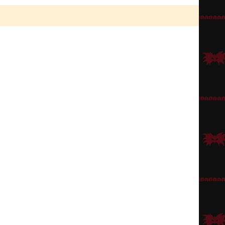
teita pystyy jäljittelemään vaikkapa
hammaslakalla
.