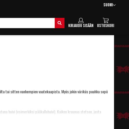
Kieli
Suomi
Hae
Kirjaudu sisään
Ostoskori
ilta tai sitten vanhempien vaatekaapista. Myös jokin värikäs
puuhka
sopii
istuna huivi (esimerkiksi
pääkallohuivi
). Kaiken kruunaa
stetson
, josta