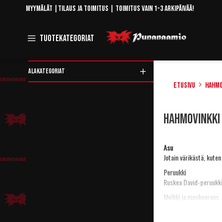
Skip
Myymälät
|
Tilaus ja toimitus
| Toimitus vain 1-3 arkipäivää!
to
Content
Toggle
Tuotekategoriat
Navigation
ALAKATEGORIAT
Etusivu
Hahmo
Rajaa
Hahmovinkki
tuotteita
Asu
Jotain värikästä, kute
Peruukki
Ruskea
David-peruukk
Meikki ja maskeeraus
Valkoista
hammaslakk
Asusteet ja rekvisiitta