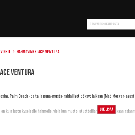
Hae
vinkit
Hahmovinkki Ace Ventura
 Ace Ventura
n esim.
Palm Beach -paita
ja puna-musta-raidalliset pöksyt jalkaan (
Mad Morgan-asust
Lue lisää
i
on kuin luotu kyseiselle hahmolle, vielä kun muotoilutuotteilla tekee etutukkaan asia
aa
ujautat suuhun, niin muistaa sitten koko illan hyvällä syyllä hymyillä tyhmä ilme naamal