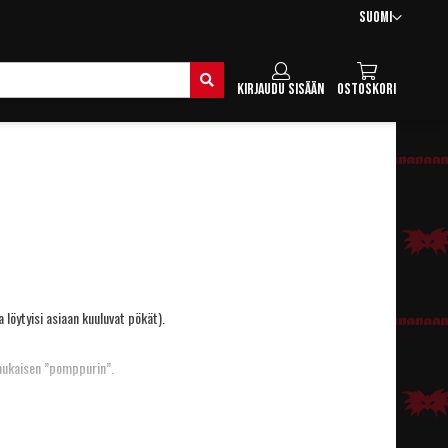
Kieli
Suomi
Hae
Kirjaudu sisään
Ostoskori
a
löytyisi asiaan kuuluvat pökät).
nmukaisen ”pomppurin”.
la. ;-)