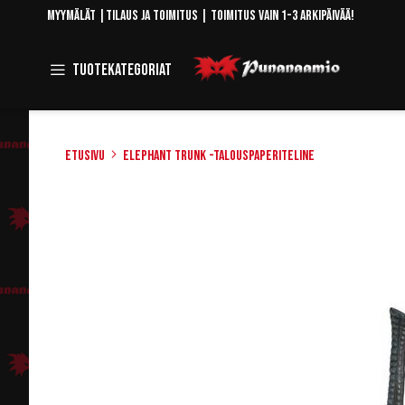
Skip
Myymälät
|
Tilaus ja toimitus
| Toimitus vain 1-3 arkipäivää!
to
Content
Toggle
Tuotekategoriat
Navigation
Etusivu
Elephant trunk -talouspaperiteline
Skip
to
the
end
of
the
images
gallery