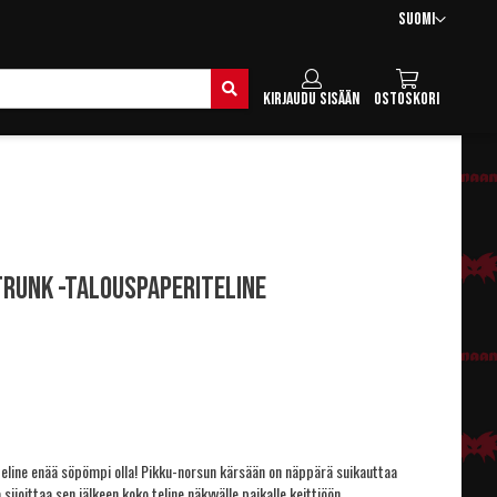
Kieli
Suomi
Hae
Kirjaudu sisään
Ostoskori
runk -talouspaperiteline
teline enää söpömpi olla! Pikku-norsun kärsään on näppärä suikauttaa
 sijoittaa sen jälkeen koko teline näkyvälle paikalle keittiöön.