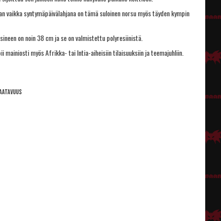
ihan vaikka syntymäpäivälahjana on tämä suloinen norsu myös täyden kympin
ineen on noin 38 cm ja se on valmistettu polyresiinistä.
ii mainiosti myös Afrikka- tai Intia-aiheisiin tilaisuuksiin ja teemajuhliin.
aatavuus