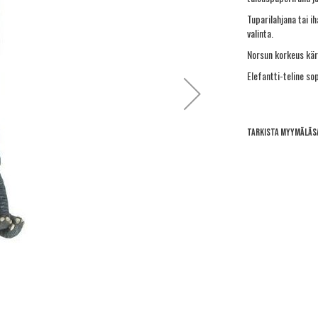
Tuparilahjana tai 
valinta.
Norsun korkeus kärs
Elefantti-teline sop
Tarkista myymäläs