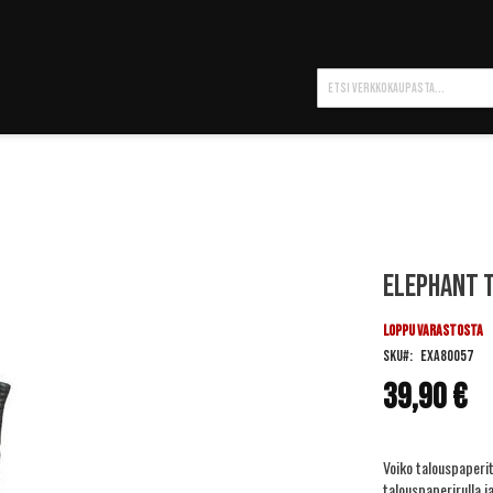
Hae
Elephant t
LOPPU VARASTOSTA
SKU
EXA80057
39,90 €
Voiko talouspaperi
talouspaperirulla ja