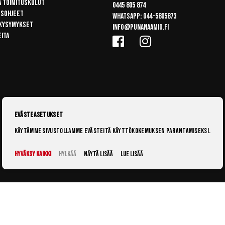
a toimituskulut
0445 805 874
usohjeet
Whatsapp:
044-5805873
 kysymykset
info@punanaamio.fi
eita
Evästeasetukset
Käytämme sivustollamme evästeitä käyttökokemuksen parantamiseksi.
Hyväksy kaikki
Hylkää
Näytä lisää
Lue lisää