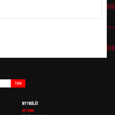
Tilaa
Myymälät
Helsinki