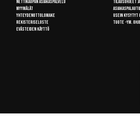
Nettikaupan asiakaspalvelu
Tilausohjeet j
Myymälät
Asiakaspalaut
Yhteydenottolomake
Usein kysytyt
Rekisteriseloste
Tuote -ym. ohj
Evästeiden käyttö