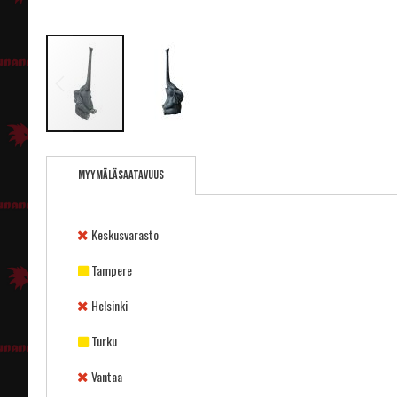
Skip
to
Myymäläsaatavuus
the
beginning
of
the
Keskusvarasto
images
gallery
Tampere
Helsinki
Turku
Vantaa