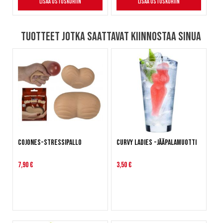
Lisää ostoskoriin
Lisää ostoskoriin
Tuotteet jotka saattavat kiinnostaa sinua
Cojones-stressipallo
Curvy Ladies -jääpalamuotti
7,90 €
3,50 €