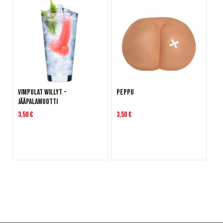
Vimpulat Willyt -
Peppu
jääpalamuotti
3,50 €
3,50 €