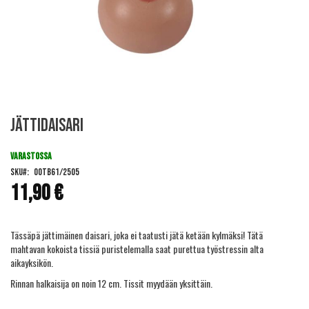
Skip
Jättidaisari
to
the
beginning
VARASTOSSA
of
SKU
OOTB61/2505
the
11,90 €
images
gallery
Tässäpä jättimäinen daisari, joka ei taatusti jätä ketään kylmäksi! Tätä
mahtavan kokoista tissiä puristelemalla saat purettua työstressin alta
aikayksikön.
Rinnan halkaisija on noin 12 cm. Tissit myydään yksittäin.