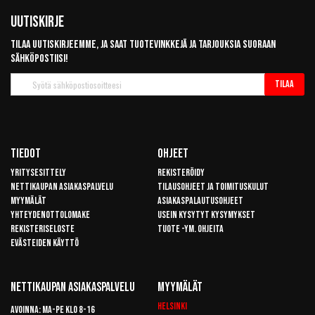
Uutiskirje
Tilaa uutiskirjeemme, ja saat tuotevinkkejä ja tarjouksia suoraan
sähköpostiisi!
Tilaa
Tilaa
uutiskirje
Tiedot
Ohjeet
Yritysesittely
Rekisteröidy
Nettikaupan asiakaspalvelu
Tilausohjeet ja toimituskulut
Myymälät
Asiakaspalautusohjeet
Yhteydenottolomake
Usein kysytyt kysymykset
Rekisteriseloste
Tuote -ym. ohjeita
Evästeiden käyttö
Nettikaupan Asiakaspalvelu
Myymälät
Helsinki
Avoinna: Ma-pe klo 8-16