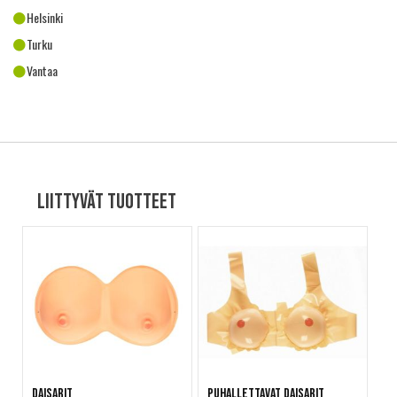
Helsinki
Turku
Vantaa
Liittyvät tuotteet
Daisarit
Puhallettavat daisarit