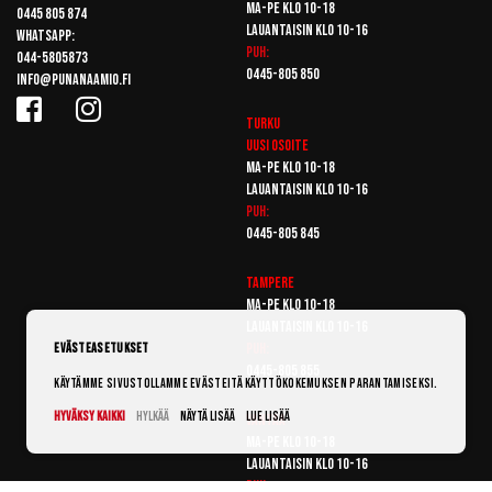
Ma-pe klo 10-18
0445 805 874
Lauantaisin klo 10-16
Whatsapp:
Puh:
044-5805873
0445-805 850
info@punanaamio.fi
Turku
Uusi osoite
Ma-pe klo 10-18
Lauantaisin klo 10-16
Puh:
0445-805 845
Tampere
Ma-pe klo 10-18
Lauantaisin klo 10-16
Puh:
Evästeasetukset
0445-805 855
Käytämme sivustollamme evästeitä käyttökokemuksen parantamiseksi.
Hyväksy kaikki
Hylkää
Näytä lisää
Lue lisää
Vantaa
Ma-pe klo 10-18
Lauantaisin klo 10-16
Puh: