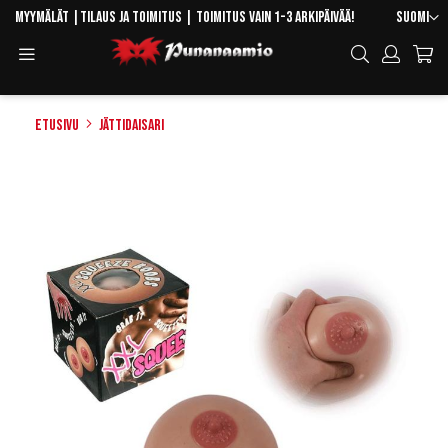
Skip
Kieli
Myymälät
|
Tilaus ja toimitus
| Toimitus vain 1-3 arkipäivää!
Suomi
to
Toggle
Hae
Content
Navigation
Etusivu
Jättidaisari
Skip
to
the
end
of
the
images
gallery