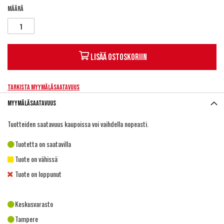
Määrä
Lisää ostoskoriin
Tarkista myymäläsaatavuus
Myymäläsaatavuus
Tuotteiden saatavuus kaupoissa voi vaihdella nopeasti.
Tuotetta on saatavilla
Tuote on vähissä
Tuote on loppunut
Keskusvarasto
Tampere