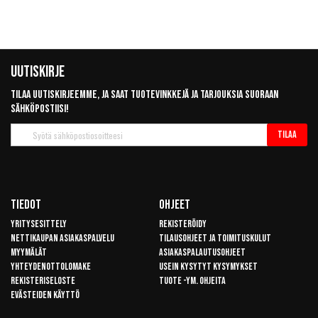
Uutiskirje
Tilaa uutiskirjeemme, ja saat tuotevinkkejä ja tarjouksia suoraan
sähköpostiisi!
Tilaa
Tilaa
uutiskirje
Tiedot
Ohjeet
Yritysesittely
Rekisteröidy
Nettikaupan asiakaspalvelu
Tilausohjeet ja toimituskulut
Myymälät
Asiakaspalautusohjeet
Yhteydenottolomake
Usein kysytyt kysymykset
Rekisteriseloste
Tuote -ym. ohjeita
Evästeiden käyttö