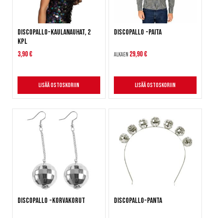
Discopallo-kaulanauhat, 2
Discopallo -paita
kpl
3,90 €
29,90 €
Alkaen
Lisää ostoskoriin
Lisää ostoskoriin
Discopallo -korvakorut
Discopallo-panta