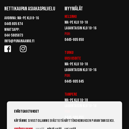
Nettikaupan Asiakaspalvelu
Myymälät
Helsinki
Avoinna: Ma-pe klo 8-16
Ma-pe klo 10-18
0445 805 874
Lauantaisin klo 10-16
Whatsapp:
Puh:
044-5805873
0445-805 850
info@punanaamio.fi
Turku
Uusi osoite
Ma-pe klo 10-18
Lauantaisin klo 10-16
Puh:
0445-805 845
Tampere
Ma-pe klo 10-18
Lauantaisin klo 10-16
Puh:
Evästeasetukset
0445-805 855
Käytämme sivustollamme evästeitä käyttökokemuksen parantamiseksi.