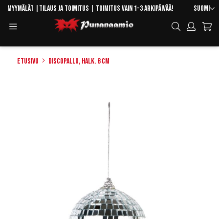
Skip
Kieli
Myymälät
|
Tilaus ja toimitus
| Toimitus vain 1-3 arkipäivää!
Suomi
to
Toggle
Hae
Content
Navigation
Etusivu
Discopallo, halk. 8 cm
Skip
to
the
end
of
the
images
gallery