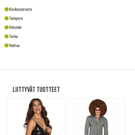
Keskusvarasto
Tampere
Helsinki
Turku
Vantaa
Liittyvät tuotteet