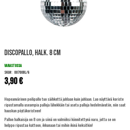
Skip
Discopallo, halk. 8 cm
to
the
beginning
VARASTOSSA
of
SKU
00700BL/6
the
3,90 €
images
gallery
Hopeanvärinen peilipallo tuo säihkettä juhlaan kuin juhlaan. Luo näyttävä koriste
ripustamalla useampia palloja lähekkäin tai aseta palloja hedelmävatiin, niin saat
hauskan pöytäkoristeen!
Pallon halkaisija on 8 cm ja siinä on valmiiksi kiinnitettynä naru, jotta se on
helppo ripustaa kattoon, ikkunaan tai mihin ikinä keksitkin!