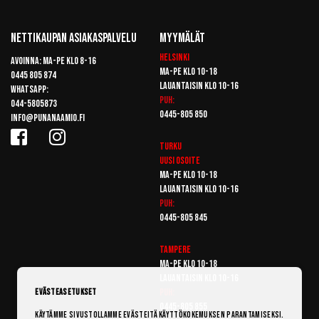
Nettikaupan Asiakaspalvelu
Myymälät
Helsinki
Avoinna: Ma-pe klo 8-16
Ma-pe klo 10-18
0445 805 874
Lauantaisin klo 10-16
Whatsapp:
Puh:
044-5805873
0445-805 850
info@punanaamio.fi
Turku
Uusi osoite
Ma-pe klo 10-18
Lauantaisin klo 10-16
Puh:
0445-805 845
Tampere
Ma-pe klo 10-18
Lauantaisin klo 10-16
Puh:
Evästeasetukset
0445-805 855
Käytämme sivustollamme evästeitä käyttökokemuksen parantamiseksi.