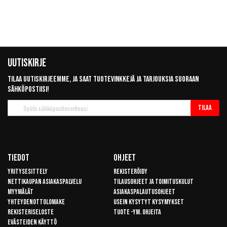
Uutiskirje
Tilaa uutiskirjeemme, ja saat tuotevinkkejä ja tarjouksia suoraan
sähköpostiisi!
Tilaa
Tilaa
uutiskirje
Tiedot
Ohjeet
Yritysesittely
Rekisteröidy
Nettikaupan asiakaspalvelu
Tilausohjeet ja toimituskulut
Myymälät
Asiakaspalautusohjeet
Yhteydenottolomake
Usein kysytyt kysymykset
Rekisteriseloste
Tuote -ym. ohjeita
Evästeiden käyttö