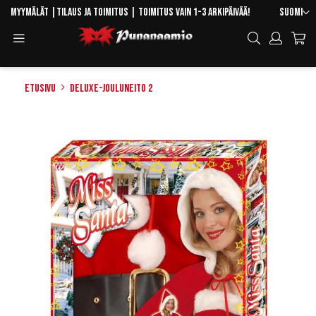
Skip
Kieli
Myymälät
|
Tilaus ja toimitus
| Toimitus vain 1-3 arkipäivää!
Suomi
to
Toggle
Hae
Content
Navigation
Etusivu
Deluxe-Jouluneito 2
Skip
to
the
end
of
the
images
gallery