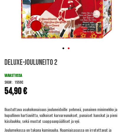
Skip
Deluxe-Jouluneito 2
to
the
beginning
VARASTOSSA
of
SKU
1559C
the
54,90 €
images
gallery
Ihastuttava asukokonaisuus jouluneidoille: pehmeä, punainen minimekko ja
hupullinen hartiaviitta, valkoiset karvareunukset, punaiset hanskat ja pieni
käsilaukku, sekä mustat saappaanpäälliset ja vyö.
Joulumekossa on takana kuminauha. Naamiaisasussa on irrotettavat ja