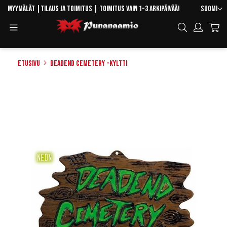
Skip
Kieli
Myymälät
|
Tilaus ja toimitus
| Toimitus vain 1-3 arkipäivää!
Suomi
to
Toggle
Hae
Content
Navigation
Etusivu
Deadend cemetery -kyltti
Skip
to
the
end
of
the
images
gallery