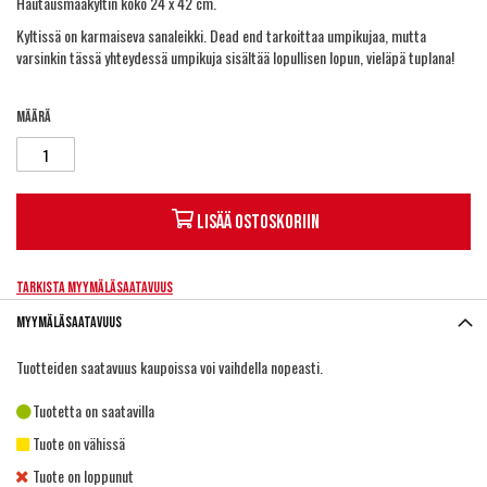
Hautausmaakyltin koko 24 x 42 cm.
Kyltissä on karmaiseva sanaleikki. Dead end tarkoittaa umpikujaa, mutta
varsinkin tässä yhteydessä umpikuja sisältää lopullisen lopun, vieläpä tuplana!
Määrä
Lisää ostoskoriin
Tarkista myymäläsaatavuus
Myymäläsaatavuus
Tuotteiden saatavuus kaupoissa voi vaihdella nopeasti.
Tuotetta on saatavilla
Tuote on vähissä
Tuote on loppunut