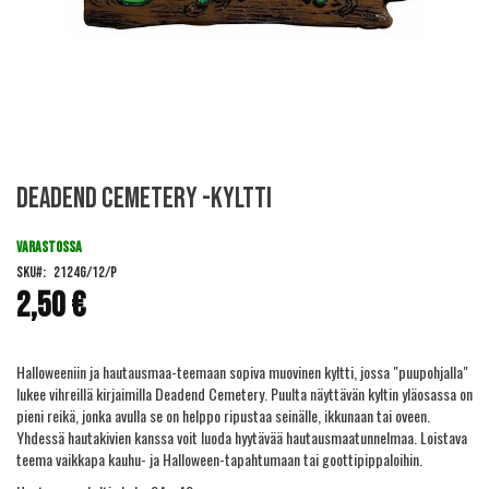
Skip
Deadend cemetery -kyltti
to
the
beginning
VARASTOSSA
of
SKU
2124G/12/P
the
2,50 €
images
gallery
Halloweeniin ja hautausmaa-teemaan sopiva muovinen kyltti, jossa "puupohjalla"
lukee vihreillä kirjaimilla Deadend Cemetery. Puulta näyttävän kyltin yläosassa on
pieni reikä, jonka avulla se on helppo ripustaa seinälle, ikkunaan tai oveen.
Yhdessä hautakivien kanssa voit luoda hyytävää hautausmaatunnelmaa. Loistava
teema vaikkapa kauhu- ja Halloween-tapahtumaan tai goottipippaloihin.