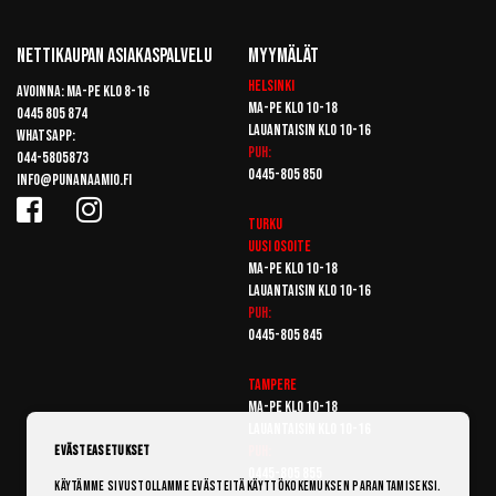
Nettikaupan Asiakaspalvelu
Myymälät
Helsinki
Avoinna: Ma-pe klo 8-16
Ma-pe klo 10-18
0445 805 874
Lauantaisin klo 10-16
Whatsapp:
Puh:
044-5805873
0445-805 850
info@punanaamio.fi
Turku
Uusi osoite
Ma-pe klo 10-18
Lauantaisin klo 10-16
Puh:
0445-805 845
Tampere
Ma-pe klo 10-18
Lauantaisin klo 10-16
Puh:
Evästeasetukset
0445-805 855
Käytämme sivustollamme evästeitä käyttökokemuksen parantamiseksi.