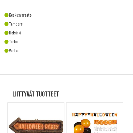
Keskusvarasto
Tampere
Helsinki
Turku
Vantaa
Liittyvät tuotteet