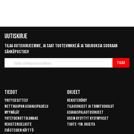
Uutiskirje
Tilaa uutiskirjeemme, ja saat tuotevinkkejä ja tarjouksia suoraan
sähköpostiisi!
Tilaa
Tilaa
uutiskirje
Tiedot
Ohjeet
Yritysesittely
Rekisteröidy
Nettikaupan asiakaspalvelu
Tilausohjeet ja toimituskulut
Myymälät
Asiakaspalautusohjeet
Yhteydenottolomake
Usein kysytyt kysymykset
Rekisteriseloste
Tuote -ym. ohjeita
Evästeiden käyttö