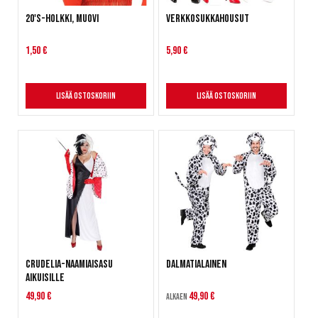
20's-holkki, muovi
Verkkosukkahousut
1,50 €
5,90 €
Lisää ostoskoriin
Lisää ostoskoriin
Crudelia-naamiaisasu
Dalmatialainen
aikuisille
49,90 €
49,90 €
Alkaen