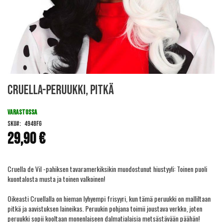
Skip
Cruella-peruukki, pitkä
to
the
beginning
VARASTOSSA
of
SKU
4948FG
the
29,90 €
images
gallery
Cruella de Vil -pahiksen tavaramerkiksikin muodostunut hiustyyli: Toinen puoli
kuontalosta musta ja toinen valkoinen!
Oikeasti Cruellalla on hieman lyhyempi frisyyri, kun tämä peruukki on malliltaan
pitkä ja aavistuksen laineikas. Peruukin pohjana toimii joustava verkko, joten
peruukki sopii kooltaan monenlaiseen dalmatialaisia metsästävään päähän!