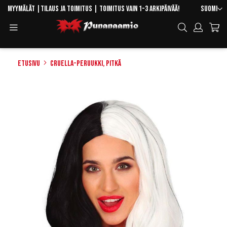
Skip
Kieli
Myymälät
|
Tilaus ja toimitus
| Toimitus vain 1-3 arkipäivää!
Suomi
to
Toggle
Hae
Content
Navigation
Etusivu
Cruella-peruukki, pitkä
Skip
to
the
end
of
the
images
gallery