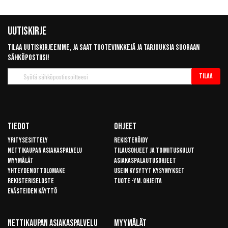
Uutiskirje
Tilaa uutiskirjeemme, ja saat tuotevinkkejä ja tarjouksia suoraan
sähköpostiisi!
Tilaa
Tilaa
uutiskirje
Tiedot
Ohjeet
Yritysesittely
Rekisteröidy
Nettikaupan asiakaspalvelu
Tilausohjeet ja toimituskulut
Myymälät
Asiakaspalautusohjeet
Yhteydenottolomake
Usein kysytyt kysymykset
Rekisteriseloste
Tuote -ym. ohjeita
Evästeiden käyttö
Nettikaupan Asiakaspalvelu
Myymälät