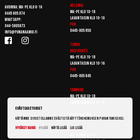
Helsinki
Avoinna: Ma-pe klo 8-16
Ma-pe klo 10-18
0445 805 874
Lauantaisin klo 10-16
Whatsapp:
Puh:
044-5805873
0445-805 850
info@punanaamio.fi
Turku
Uusi osoite
Ma-pe klo 10-18
Lauantaisin klo 10-16
Puh:
0445-805 845
Tampere
Ma-pe klo 10-18
Lauantaisin klo 10-16
Puh:
Evästeasetukset
0445-805 855
Käytämme sivustollamme evästeitä käyttökokemuksen parantamiseksi.
Hyväksy kaikki
Hylkää
Näytä lisää
Lue lisää
Vantaa
Ma-pe klo 10-18