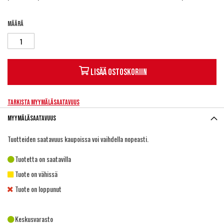
Määrä
Lisää ostoskoriin
Tarkista myymäläsaatavuus
Myymäläsaatavuus
Tuotteiden saatavuus kaupoissa voi vaihdella nopeasti.
Tuotetta on saatavilla
Tuote on vähissä
Tuote on loppunut
Keskusvarasto