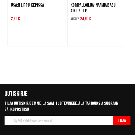
USA:n lippu kepissä
Koripalloilija-naamiaisasu
aikuisille
2,90 €
24,90 €
Alkaen
Uutiskirje
Tilaa uutiskirjeemme, ja saat tuotevinkkejä ja tarjouksia suoraan
sähköpostiisi!
Tilaa
Tilaa
uutiskirje