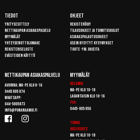
Tiedot
Ohjeet
Yritysesittely
Rekisteröidy
Nettikaupan asiakaspalvelu
Tilausohjeet ja toimituskulut
Myymälät
Asiakaspalautusohjeet
Yhteydenottolomake
Usein kysytyt kysymykset
Rekisteriseloste
Tuote -ym. ohjeita
Evästeiden käyttö
Nettikaupan Asiakaspalvelu
Myymälät
Helsinki
Avoinna: Ma-pe klo 8-16
Ma-pe klo 10-18
0445 805 874
Lauantaisin klo 10-16
Whatsapp:
Puh:
044-5805873
0445-805 850
info@punanaamio.fi
Turku
Uusi osoite
Ma-pe klo 10-18