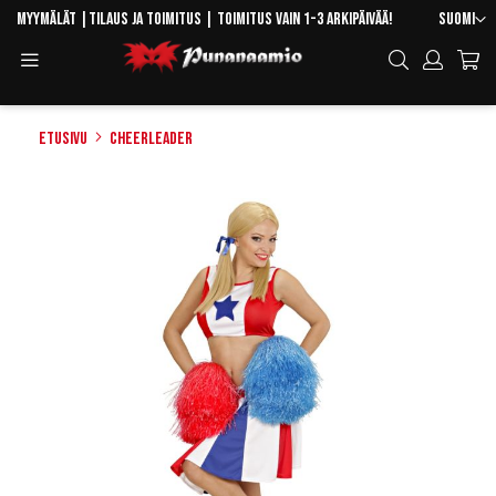
Skip
Kieli
Myymälät
|
Tilaus ja toimitus
| Toimitus vain 1-3 arkipäivää!
Suomi
to
Toggle
Hae
Content
Navigation
Etusivu
Cheerleader
Skip
to
the
end
of
the
images
gallery