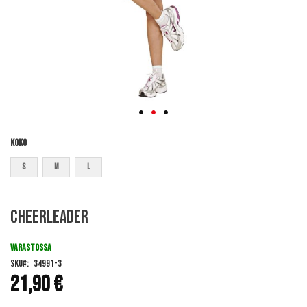
Koko
S
M
L
Skip
Cheerleader
to
the
beginning
VARASTOSSA
of
SKU
34991-3
the
21,90 €
images
gallery