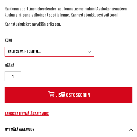
Raikkaan sporttinen cheerleader-asu kannatusmeininkiin! Asukokonaisuuteen
kuuluu sini-puna-valkoinen toppi ja hame. Kannusta joukkuuesi voittoon!
Kannatushuiskat myydään erikseen.
Koko
Määrä
Lisää ostoskoriin
Tarkista myymäläsaatavuus
Myymäläsaatavuus