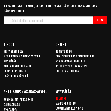
Tilaa uutiskirjeemme, ja saat tuotevinkkejä ja tarjouksia suoraan
sähköpostiisi!
Tilaa
Tilaa
uutiskirje
Tiedot
Ohjeet
Yritysesittely
Rekisteröidy
Nettikaupan asiakaspalvelu
Tilausohjeet ja toimituskulut
Myymälät
Asiakaspalautusohjeet
Yhteydenottolomake
Usein kysytyt kysymykset
Rekisteriseloste
Tuote -ym. ohjeita
Evästeiden käyttö
Nettikaupan Asiakaspalvelu
Myymälät
Helsinki
Avoinna: Ma-pe klo 8-16
Ma-pe klo 10-18
0445 805 874
Lauantaisin klo 10-16
Whatsapp: