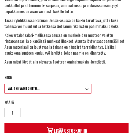
seikkaillut ja sittemmin tv-sarjassa, animaatioissa ja elokuvissa esiintynyt
Lepakkomies on aivan varmasti kaikille tuttu.
Tässä ryhdikkäässä Batman Deluxe-asussa on kaikki tarvittava, jotta kuka
tahansa voi muuntautua hetkessä Gothamin rikollisten pahimmaksi peloksi.
Kokovartalohaalari-mallisessa asussa on muskeleiden muotoon valettu
rintapanssari ja olkapäissä muhkeat lihakset. Asusta löytyy saappaanpäälliset.
Asun materiaali on joustavaa ja takana on näppärä tarrakiinnitys. Lisäksi
asukokonaisuuteen kuuluu vyö ja viitta, johon naamio on kiinnitetty.
Asun mitat löydät alla olevasta Tuotteen ominaisuuksia -kentästä.
Koko
Määrä
Lisää ostoskoriin