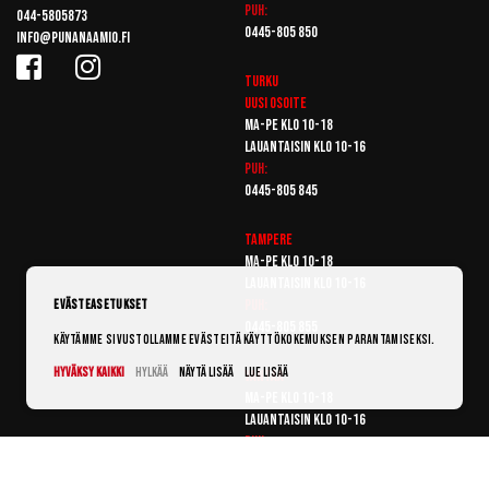
Puh:
044-5805873
0445-805 850
info@punanaamio.fi
Turku
Uusi osoite
Ma-pe klo 10-18
Lauantaisin klo 10-16
Puh:
0445-805 845
Tampere
Ma-pe klo 10-18
Lauantaisin klo 10-16
Puh:
Evästeasetukset
0445-805 855
Käytämme sivustollamme evästeitä käyttökokemuksen parantamiseksi.
Hyväksy kaikki
Hylkää
Näytä lisää
Lue lisää
Vantaa
Ma-pe klo 10-18
Lauantaisin klo 10-16
Puh:
0445-805 865