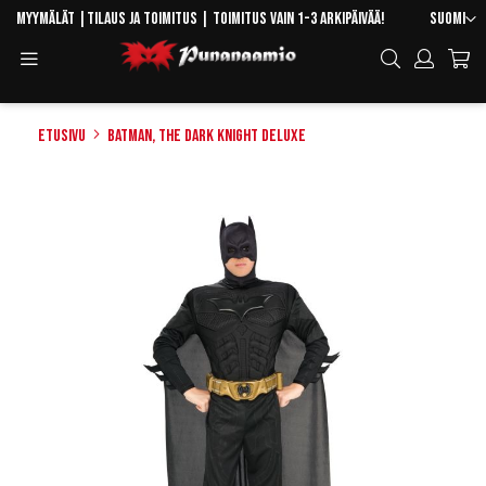
Skip
Kieli
Myymälät
|
Tilaus ja toimitus
| Toimitus vain 1-3 arkipäivää!
Suomi
to
Toggle
Hae
Content
Navigation
Etusivu
Batman, The Dark Knight Deluxe
Skip
to
the
end
of
the
images
gallery