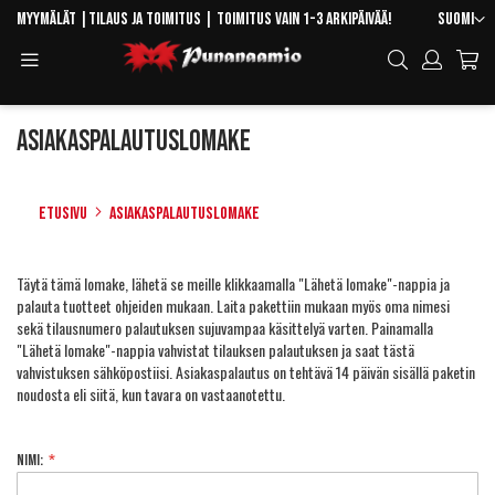
Skip
Kieli
Myymälät
|
Tilaus ja toimitus
| Toimitus vain 1-3 arkipäivää!
Suomi
to
Toggle
Hae
Content
Navigation
Asiakaspalautuslomake
Etusivu
Asiakaspalautuslomake
Täytä tämä lomake, lähetä se meille klikkaamalla "Lähetä lomake"-nappia ja
palauta tuotteet ohjeiden mukaan. Laita pakettiin mukaan myös oma nimesi
sekä tilausnumero palautuksen sujuvampaa käsittelyä varten. Painamalla
"Lähetä lomake"-nappia vahvistat tilauksen palautuksen ja saat tästä
vahvistuksen sähköpostiisi. Asiakaspalautus on tehtävä 14 päivän sisällä paketin
noudosta eli siitä, kun tavara on vastaanotettu.
Nimi: