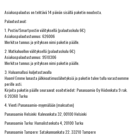
Asiakaspalautus on tehtävä 14 päivän sisällä paketin noudosta.
Palautustavat:
1. Postin/Smartpostin välityksellä (palautuskulu 6€)
Asiakaspalautustunnus: 626006
Merkitse tunnus ja yrityksen nimi paketin päälle.
2. Matkahuollon välityksellä (palautuskulu 6€)
Asiakaspalautustunnus: 9510306
Merkitse tunnus ja yrityksen nimi paketin päälle.
3. Haluamallasi kuljetustavalla
Huom! Emme lunasta jälkivaatimuslähetyksiä ja paketin tulee tulla varastoomme
perille asti.
Kirjoita paketin päälle seuraavat osoitetiedot: Punanaamio Oy Hiidenkatu 9 rak.
6 20360 Turku
4. Vienti Punanaamio-myymälään (maksuton)
Punanaamio Helsinki: Kalevankatu 32, 00100 Helsinki
Punanaamio Turku: Humalistonkatu 4, 20100 Turku
Punanaamio Tampere: Satakunnankatu 22, 33210 Tampere