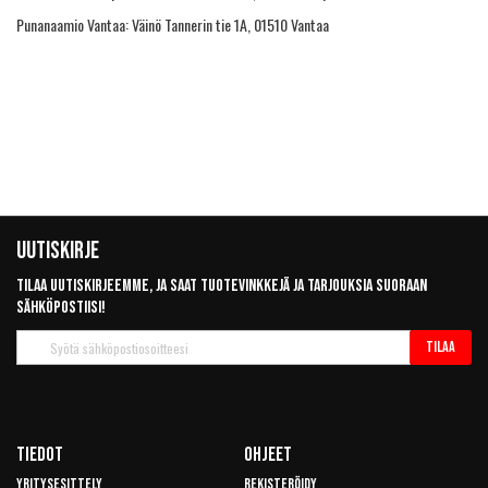
Punanaamio Vantaa: Väinö Tannerin tie 1A, 01510 Vantaa
Uutiskirje
Tilaa uutiskirjeemme, ja saat tuotevinkkejä ja tarjouksia suoraan
sähköpostiisi!
Tilaa
Tilaa
uutiskirje
Tiedot
Ohjeet
Yritysesittely
Rekisteröidy