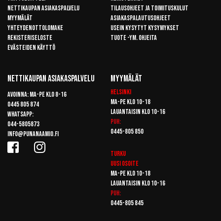
Nettikaupan asiakaspalvelu
Tilausohjeet ja toimituskulut
Myymälät
Asiakaspalautusohjeet
Yhteydenottolomake
Usein kysytyt kysymykset
Rekisteriseloste
Tuote -ym. ohjeita
Evästeiden käyttö
Nettikaupan Asiakaspalvelu
Myymälät
Helsinki
Avoinna: Ma-pe klo 8-16
Ma-pe klo 10-18
0445 805 874
Lauantaisin klo 10-16
Whatsapp:
Puh:
044-5805873
0445-805 850
info@punanaamio.fi
Turku
Uusi osoite
Ma-pe klo 10-18
Lauantaisin klo 10-16
Puh:
0445-805 845