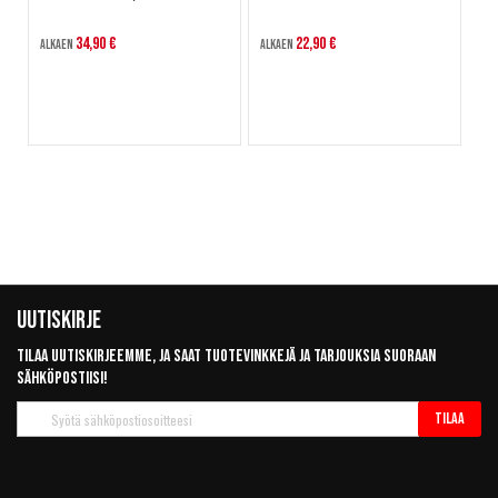
34,90 €
22,90 €
Alkaen
Alkaen
Uutiskirje
Tilaa uutiskirjeemme, ja saat tuotevinkkejä ja tarjouksia suoraan
sähköpostiisi!
Tilaa
Tilaa
uutiskirje