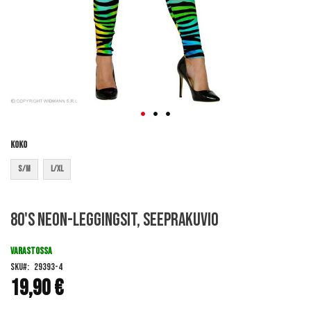
Koko
S/M
L/XL
Skip
80's neon-leggingsit, seeprakuvio
to
the
beginning
VARASTOSSA
of
SKU
29393-4
the
19,90 €
images
gallery