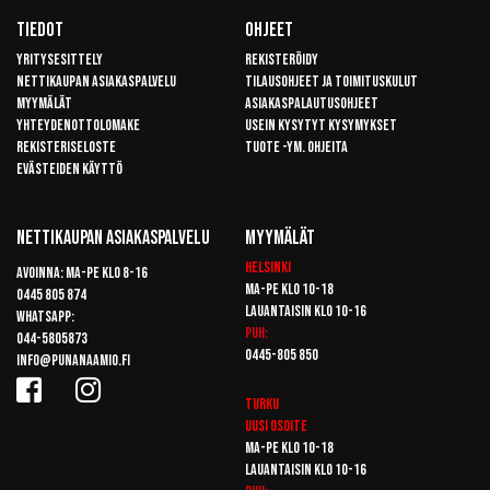
Tiedot
Ohjeet
Yritysesittely
Rekisteröidy
Nettikaupan asiakaspalvelu
Tilausohjeet ja toimituskulut
Myymälät
Asiakaspalautusohjeet
Yhteydenottolomake
Usein kysytyt kysymykset
Rekisteriseloste
Tuote -ym. ohjeita
Evästeiden käyttö
Nettikaupan Asiakaspalvelu
Myymälät
Helsinki
Avoinna: Ma-pe klo 8-16
Ma-pe klo 10-18
0445 805 874
Lauantaisin klo 10-16
Whatsapp:
Puh:
044-5805873
0445-805 850
info@punanaamio.fi
Turku
Uusi osoite
Ma-pe klo 10-18
Lauantaisin klo 10-16