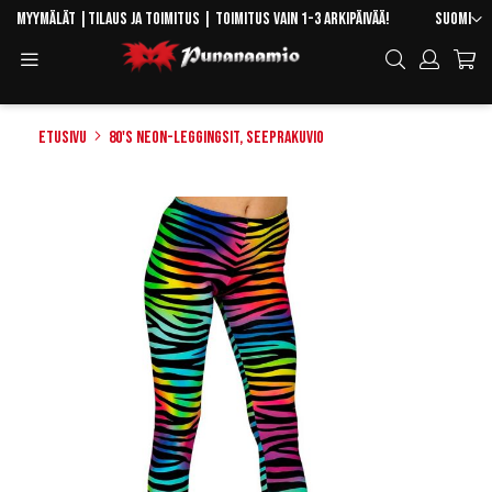
Skip
Kieli
Myymälät
|
Tilaus ja toimitus
| Toimitus vain 1-3 arkipäivää!
Suomi
to
Toggle
Hae
Content
Navigation
Etusivu
80's neon-leggingsit, seeprakuvio
Skip
to
the
end
of
the
images
gallery