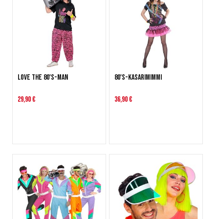
Love the 80's-man
80's-Kasarimimmi
29,90 €
36,90 €