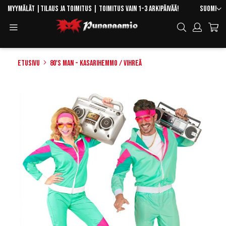
Skip
Kieli
Myymälät
|
Tilaus ja toimitus
| Toimitus vain 1-3 arkipäivää!
Suomi
to
Toggle
Hae
Content
Navigation
Etusivu
80's man - Kasarihemmo / Vihreä
Skip
to
the
end
of
the
images
gallery