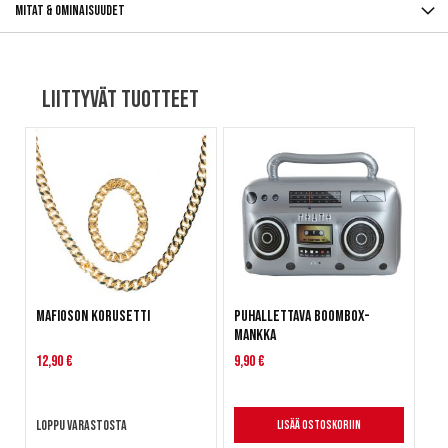
Mitat & ominaisuudet
Liittyvät tuotteet
Mafioson korusetti
Puhallettava boombox-
mankka
12,90 €
9,90 €
Loppu varastosta
Lisää ostoskoriin