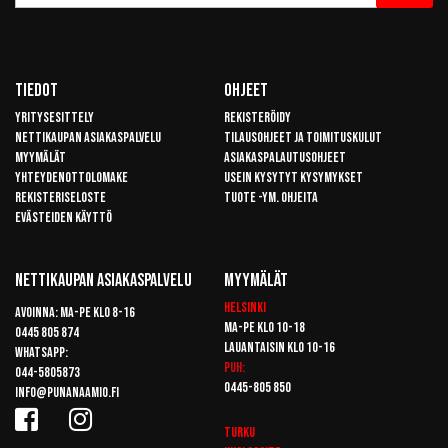
uutiskirje
Tiedot
Ohjeet
Yritysesittely
Rekisteröidy
Nettikaupan asiakaspalvelu
Tilausohjeet ja toimituskulut
Myymälät
Asiakaspalautusohjeet
Yhteydenottolomake
Usein kysytyt kysymykset
Rekisteriseloste
Tuote -ym. ohjeita
Evästeiden käyttö
Nettikaupan Asiakaspalvelu
Myymälät
Helsinki
Avoinna: Ma-pe klo 8-16
Ma-pe klo 10-18
0445 805 874
Lauantaisin klo 10-16
Whatsapp:
Puh:
044-5805873
0445-805 850
info@punanaamio.fi
Turku