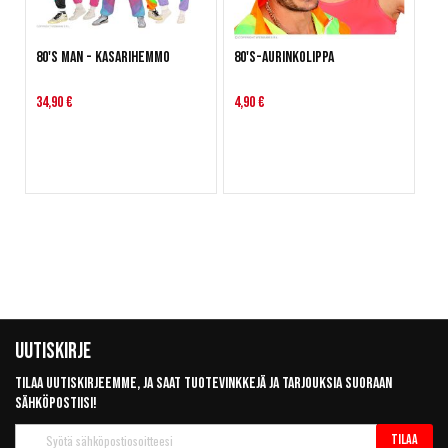
80's man - Kasarihemmo
80's-aurinkolippa
34,90 €
4,90 €
Uutiskirje
Tilaa uutiskirjeemme, ja saat tuotevinkkejä ja tarjouksia suoraan
sähköpostiisi!
Tilaa
Tilaa