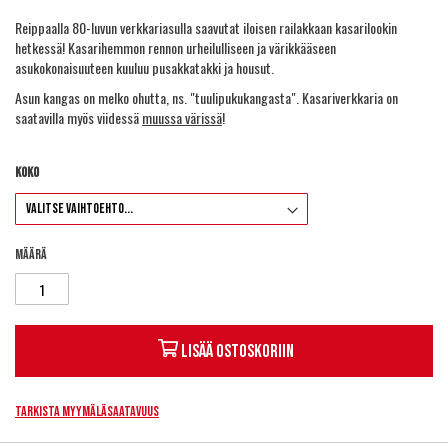
Reippaalla 80-luvun verkkariasulla saavutat iloisen railakkaan kasarilookin
hetkessä! Kasarihemmon rennon urheilulliseen ja värikkääseen
asukokonaisuuteen kuuluu pusakkatakki ja housut.
Asun kangas on melko ohutta, ns. "tuulipukukangasta". Kasariverkkaria on
saatavilla myös viidessä
muussa värissä
!
Koko
Määrä
Lisää ostoskoriin
Tarkista myymäläsaatavuus