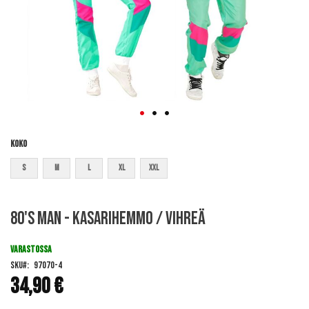
Koko
S
M
L
XL
XXL
Skip
80's man - Kasarihemmo / Vihreä
to
the
beginning
VARASTOSSA
of
SKU
97070-4
the
34,90 €
images
gallery