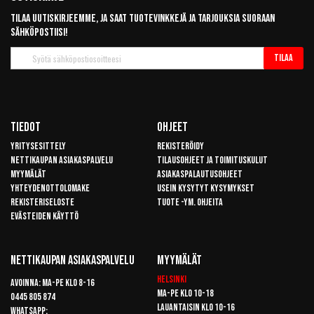
Tilaa uutiskirjeemme, ja saat tuotevinkkejä ja tarjouksia suoraan
sähköpostiisi!
Tilaa
Tilaa
uutiskirje
Tiedot
Ohjeet
Yritysesittely
Rekisteröidy
Nettikaupan asiakaspalvelu
Tilausohjeet ja toimituskulut
Myymälät
Asiakaspalautusohjeet
Yhteydenottolomake
Usein kysytyt kysymykset
Rekisteriseloste
Tuote -ym. ohjeita
Evästeiden käyttö
Nettikaupan Asiakaspalvelu
Myymälät
Helsinki
Avoinna: Ma-pe klo 8-16
Ma-pe klo 10-18
0445 805 874
Lauantaisin klo 10-16
Whatsapp: