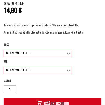
of
SKU
58071-3/P
the
14,90 €
images
gallery
Iloisen värikäs housu-toppi-yhdistelmä 70-luvun discobeibille.
Asun mitat löydät alla olevasta Tuotteen ominaisuuksia -kentästä.
Koko
Väri
Määrä
Lisää ostoskoriin