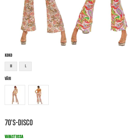
Koko
M
L
Väri
Skip
70's-disco
to
the
beginning
VARASTOSSA