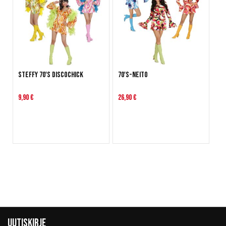
Steffy 70's discochick
70's-neito
9,90 €
26,90 €
Uutiskirje