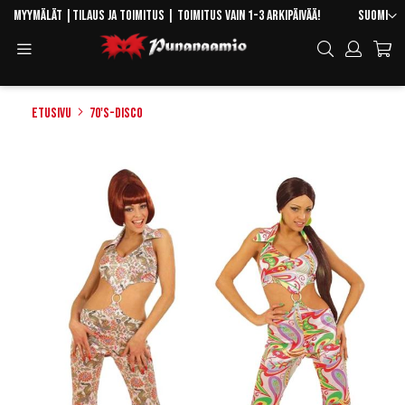
Skip
Kieli
Myymälät
|
Tilaus ja toimitus
| Toimitus vain 1-3 arkipäivää!
Suomi
to
Toggle
Hae
Content
Navigation
Etusivu
70's-disco
Skip
to
the
end
of
the
images
gallery