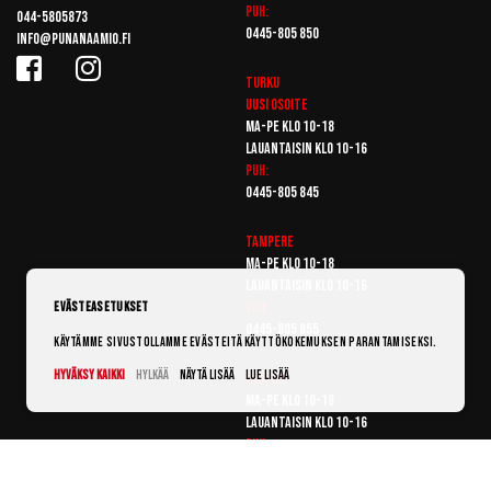
Puh:
044-5805873
0445-805 850
info@punanaamio.fi
Turku
Uusi osoite
Ma-pe klo 10-18
Lauantaisin klo 10-16
Puh:
0445-805 845
Tampere
Ma-pe klo 10-18
Lauantaisin klo 10-16
Puh:
Evästeasetukset
0445-805 855
Käytämme sivustollamme evästeitä käyttökokemuksen parantamiseksi.
Hyväksy kaikki
Hylkää
Näytä lisää
Lue lisää
Vantaa
Ma-pe klo 10-18
Lauantaisin klo 10-16
Puh:
0445-805 865